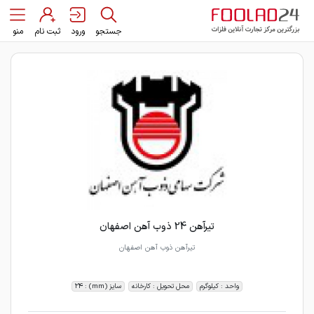
جستجو
ورود
ثبت نام
منو
تیرآهن 24 ذوب آهن اصفهان
تیرآهن ذوب آهن اصفهان
واحد : کیلوگرم
محل تحویل : کارخانه
سایز (mm) : 24