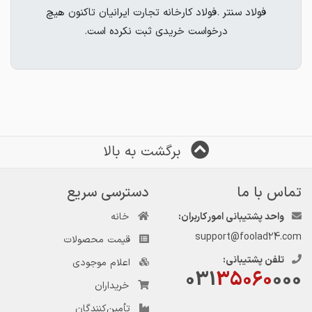
فولاد سنتر .فولاد کارخانه تجارت ایرانیان تاکنون هیچ
📌تیرآهن20 ذوب‌آهن
درخواست خریدی ثبت نکرده است.
(021) 28 1111 69
📌تیرآهن22 ذوب‌آهن
📌تیرآهن24 ذوب‌آهن
📌تیرآهن27 ذوب‌آهن
برگشت به بالا
📌تیرآهن30 ذوب‌آهن
تماس با ما
دسترسی سریع
واحد پشتیبانی امور کاربران:
خانه
(021) 28 1111 69
support@foolad24.com
قیمت محصولات
تلفن پشتیبانی:
اعلام موجودی
031
35060
000
خریداران
تأمین‌کنندگان