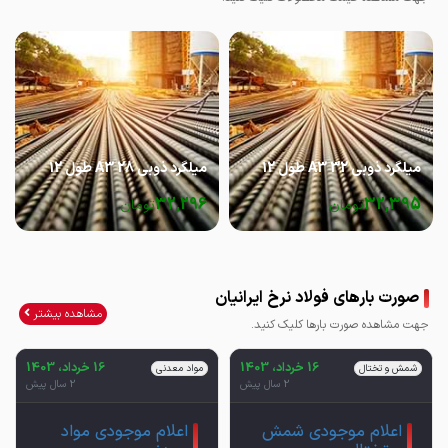
میلگرد ذوبی 32 A3 طول 12
میلگرد ذوبی 28 A3 طول 12
32,296
32,395
تومان
تومان
صورت بارهای فولاد نرخ ایرانیان
مشاهده بیشتر
جهت مشاهده صورت بارها کلیک کنید.
16 خرداد، 1403
16 خرداد، 1403
شمش و تختال
مواد معدنی
2 سال پیش
2 سال پیش
اعلام موجودی شمش
اعلام موجودی مواد