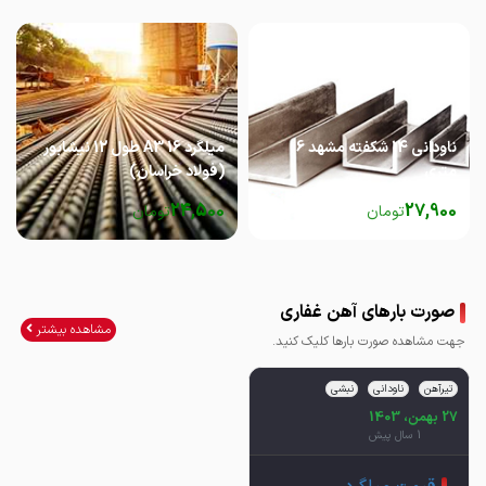
ناودانی 14 شکفته مشهد 6
میلگرد 16 A3 طول 12 نیشابور
متری
(فولاد خراسان)
24,500
27,900
تومان
تومان
صورت بارهای آهن غفاری
مشاهده بیشتر
جهت مشاهده صورت بارها کلیک کنید.
تیرآهن
ناودانی
نبشی
27 بهمن، 1403
1 سال پیش