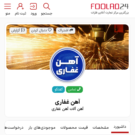
جستجو
ورود
ثبت نام
منو
اشتراک
دنبال کردن
گزارش
گفتگو
تماس
آهن غفاری
آهن آلات آهن غفاری
داشبورد
مشخصات
قیمت محصولات
موجودی‌های بار
درخواست‌های 