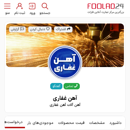
جستجو
ورود
ثبت نام
منو
اشتراک
دنبال کردن
گزارش
گفتگو
تماس
آهن غفاری
آهن آلات آهن غفاری
درخواست‌های 
داشبورد
مشخصات
قیمت محصولات
موجودی‌های بار