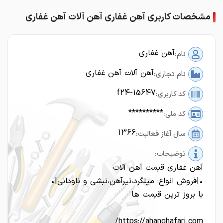
مشخصات کاربری آهن غفاری آهن آلات آهن غفاری
آهن غفاری
نام:
آهن آلات آهن غفاری
نام تجاری:
f24-15647
کد کاربری:
**********
کد ملی:
1366
سال آغاز فعالیت:
توضیحات:
آهن غفاری قیمت آهن آلات
•|فروش انواع: میلگرد،تیرآهن،نبشی و ناودانی|•
با بروز ترین قیمت ها
https://ahanghafari.com/