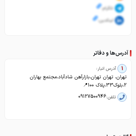
تلگرام:
لینکدین:
آدرس‌ها و دفاتر
1
آدرس انبار:
تهران، تهران تهران،بازارآهن شادآباد،مجتمع بهاران
2،بلوک33،پلاک 100📍
09127500946
تلفن: