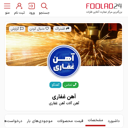
جستجو
ورود
ثبت نام
منو
اشتراک
دنبال کردن
گزارش
گفتگو
تماس
آهن غفاری
آهن آلات آهن غفاری
مشخصات
داشبورد
قیمت محصولات
موجودی‌های بار
درخواست‌های 