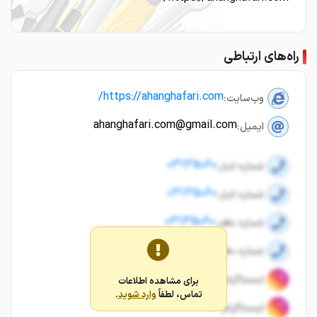
راه‌های ارتباطی
https://ahanghafari.com/
وب‌سایت:
ahanghafari.com@gmail.com
ایمیل:
03135060
شماره انبار:
03135060
شماره انبار:
03135060
شماره دفتر:
03135060
شماره دفتر:
اینستاگرام:
برای مشاهده اطلاعات
تماس، لطفاً
وارد شوید
.
اینستاگرام: