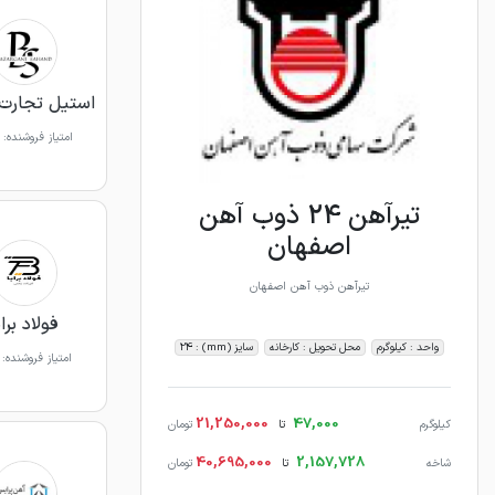
استیل تجارت
امتیاز فروشنده:
تیرآهن 24 ذوب آهن
اصفهان
تیرآهن ذوب آهن اصفهان
فولاد براب
واحد : کیلوگرم
محل تحویل : کارخانه
سایز (mm) : 24
امتیاز فروشنده:
21,250,000
47,000
کیلوگرم
تا
تومان
40,695,000
2,157,728
شاخه
تا
تومان