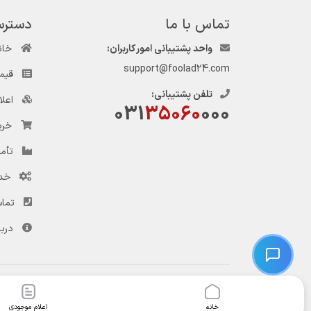
تماس با ما
دسترس
واحد پشتیبانی امور کاربران:
خان
support@foolad24.com
قیم
تلفن پشتیبانی:
اعل
031
35060
000
خری
تأمی
خد
تماس
دربا
© کلیه حقوق این وب‌سایت و سرویس‌های آن متعلق به سامانه فولاد ۲۴ است.
خانه
اعلام موجودی