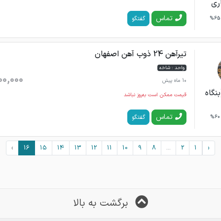
ری
تماس
گفتگو
65%
تیرآهن 24 ذوب آهن اصفهان
واحد : شاخه
00,000
10 ماه پیش
نگاه
قیمت ممکن است به‌روز نباشد
تماس
گفتگو
60%
›
16
15
14
13
12
11
10
9
8
...
2
1
‹
برگشت به بالا