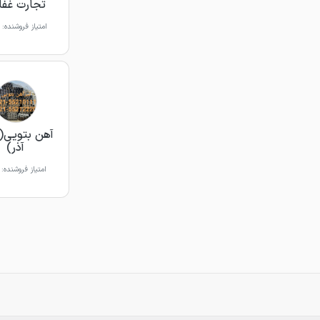
تجارت غفا
امتیاز فروشنده:
آهن بتویی(ب
آذر)
امتیاز فروشنده: