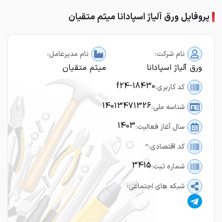
پروفایل ورق آلیاژ اسپادانا میثم متقیان
نام شرکت:
نام مدیرعامل:
ورق آلیاژ اسپادانا
میثم متقیان
f24-18430
کد کاربری:
14013471326
شناسه ملی:
1403
سال آغاز فعالیت:
-
کد اقتصادی:
3415
شماره ثبت:
شبکه های اجتماعی: