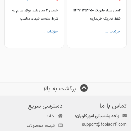
2میل سیاه فابریک st37 125*250
خریدار 2 میل بلند فولاد سالم به
فقط فابریک خریداریم
شرط سلامت قیمت مناسب
📎https://t.me/ahanaliazh
📎https://t.me/ahanaliazh
جزئیات ...
جزئیات ...
برگشت به بالا
تماس با ما
دسترسی سریع
واحد پشتیبانی امور کاربران:
خانه
support@foolad24.com
قیمت محصولات