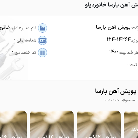
ش آهن پارسا خانوردیلو
پویش آهن پارسا
خانور
کت:
نام مدیرعامل:
-
f24-14264
ری:
شناسه ملی:
-
1400
از فعالیت:
کد اقتصادی:
-
ثبت:
پویش آهن پارسا
محصولات کلیک کنید.
14 فولاد
تیرآهن 12 ذوب
تیرآهن 14 ذوب
تیر