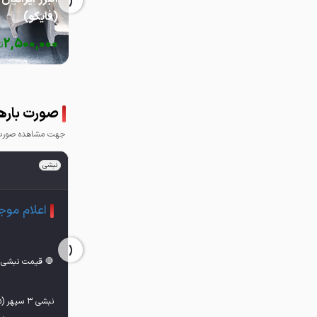
‹
(فایکو)
2,500,000
ت
صورت باره
جهت مشاهده صورت ب
نبشی
اعلام مو
‹