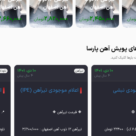
آهن اصفهان
آهن اصفهان
آهن اصفها
,660,000
2,820,000
2,450,000
ومان
تومان
تومان
ای پویش آهن پارسا
ارها کلیک کنید.
10 دی، 1401
10 دی، 1401
تیرآهن
ناودا
4 سال پیش
4 سال پیش
جودی نبشی
اعلام موجودی تیرآهن (IPE)
ا
تیرآهن ١٢ ذوب آهن اصفهان : ٣/٢٠٠/٠٠٠