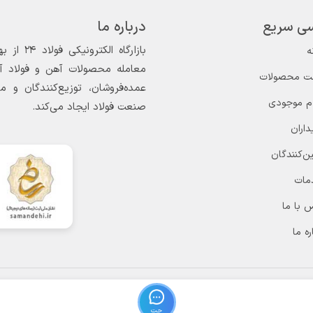
الی 05
ی سریع
درباره ما
ه
معامله محصولات آهن و فولاد آغاز
ت محصولات
عمده‌فروشان، توزیع‌کنندگان و 
ام موجودی
صنعت فولاد ایجاد می‌کند.
داران
ن‌کنندگان
مات
 با ما
ره ما
آدرس : بازار آهن غرب تهران (شادآباد) بلوار
طاووس نبش بلوک 14 جنوبی پلاک 603
چت