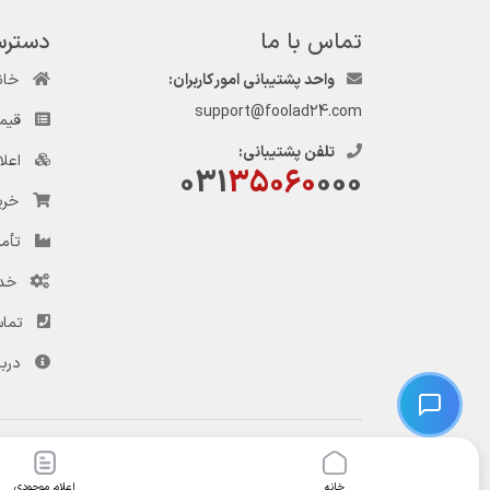
تماس با ما
دسترس
واحد پشتیبانی امور کاربران:
خان
support@foolad24.com
قیم
تلفن پشتیبانی:
اعل
031
35060
000
خری
تأمی
خد
تماس
دربا
© کلیه حقوق این وب‌سایت و سرویس‌های آن متعلق به سامانه فولاد ۲۴ است.
خانه
اعلام موجودی