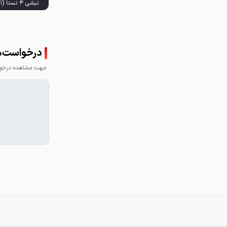
درخواست‌ه
جهت مشاهده درخواس
آدرس : بازار آهن 
الی 605