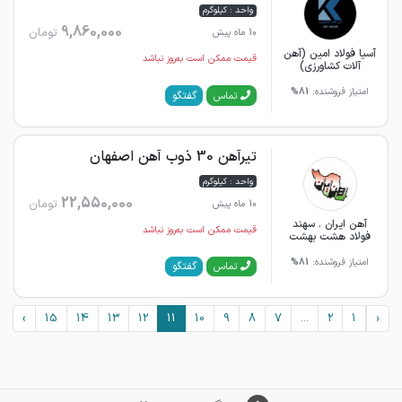
واحد : کیلوگرم
9,860,000
تومان
10 ماه پیش
آسیا فولاد امین (آهن
قیمت ممکن است به‌روز نباشد
آلات کشاورزی)
امتیاز فروشنده:
81%
گفتگو
تماس
تیرآهن 30 ذوب آهن اصفهان
واحد : کیلوگرم
22,550,000
تومان
10 ماه پیش
آهن ایران . سهند
قیمت ممکن است به‌روز نباشد
فولاد هشت بهشت
امتیاز فروشنده:
81%
گفتگو
تماس
›
15
14
13
12
11
10
9
8
7
...
2
1
‹