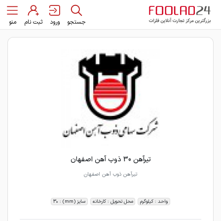
جستجو
ورود
ثبت نام
منو
تیرآهن 30 ذوب آهن اصفهان
تیرآهن ذوب آهن اصفهان
واحد : کیلوگرم
محل تحویل : کارخانه
سایز (mm) : 30