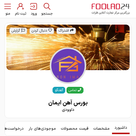
جستجو
ورود
ثبت نام
منو
اشتراک
دنبال کردن
گزارش
گفتگو
تماس
بورس آهن ایمان
داوودی
داشبورد
مشخصات
قیمت محصولات
موجودی‌های بار
درخواست‌های 