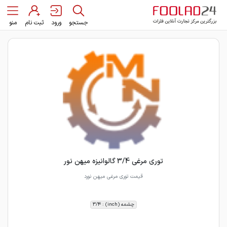
جستجو
ورود
ثبت نام
منو
توری مرغی 3/4 گالوانیزه میهن نور
قیمت توری مرغی میهن نورد
چشمه (inch) : 3/4