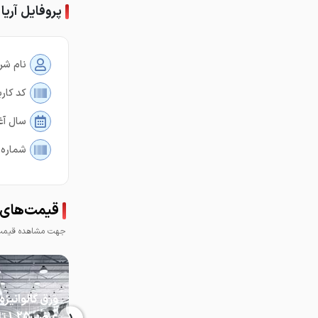
پروفایل آری
نام شر
کد کارب
سال آغ
شماره 
قیمت‌های آ
جهت مشاهده قیمت 
عرض 25