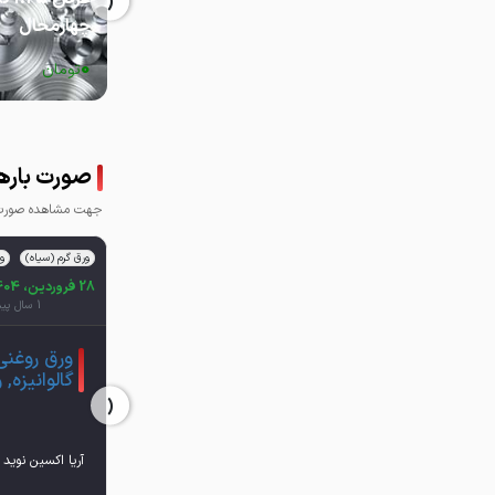
‹
چهارمحال
0
تومان
صورت بارها
جهت مشاهده صورت ب
ورق گرم (سیاه)
و
28 فروردین، 1404
1 سال پیش
ورق روغنی
گالوانیزه,
‹