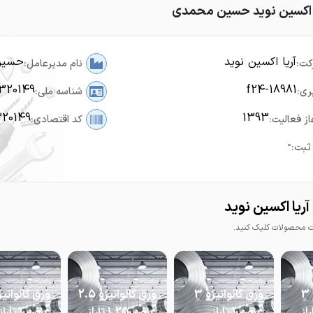
ا اکسین نوید حسین محمدی
آریا اکسین نوید
حسین
کت:
نام مدیرعامل:
320149
f24-18981
ری:
شناسه ملی:
320149
1393
از فعالیت:
کد اقتصادی:
-
ثبت:
ریا اکسین نوید
محصولات کلیک کنید.
ورق گالوانیزه 3
ورق گالوانیزه 3
ورق گالوانیزه 2.5
1. تاراز
عرض 1 تاراز
عرض 1.25 تاراز
عرض 1 تاراز