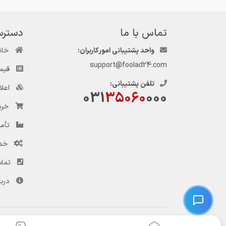
تماس با ما
دسترس
واحد پشتیبانی امور کاربران:
خان
support@foolad24.com
قیم
تلفن پشتیبانی:
اعل
031
35060
000
خری
تأمی
خد
تماس
دربا
© کلیه حقوق این وب‌سایت و سرویس‌های آن متعلق به سامانه فولاد ۲۴ است.