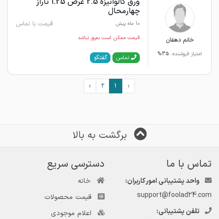
ورق گالوانیزه 2.5 عرض 1.25 تاراز
چهارمحال
قیمت با تماس
10 ماه پیش
قیمت ممکن است به‌روز نباشد
خانم دهقان
امتیاز فروشنده:
35%
گفتگو
تماس
›
2
1
‹
برگشت به بالا
تماس با ما
دسترسی سریع
واحد پشتیبانی امور کاربران:
خانه
support@foolad24.com
قیمت محصولات
تلفن پشتیبانی:
اعلام موجودی