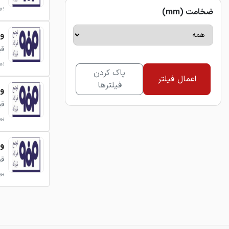
بروزر
ضخامت (mm)
ورق 
قی
بروزر
پاک کردن
اعمال فیلتر
فیلترها
ورق 
قی
بروزر
ورق 
قی
بروزر