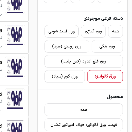
قی
بروزر
دسته فرعی موجودی
ورق 
همه
ورق آلیاژی
ورق اسید شویی
قی
ورق رنگی
ورق روغنی (سرد)
بروزر
ورق 
ورق قلع اندود (تین پلیت)
قی
ورق گالوانیزه
ورق گرم (سیاه)
بروزر
ورق 
محصول
قی
همه
بروزر
ورق 
قیمت ورق گالوانیزه فولاد امیرکبیر کاشان