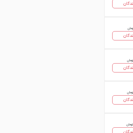
دگان
خرید ورق گالوانیزه فولاد
مبارکه از فروشندگان معتبر
اگر قصد خرید ورق گالوانیزه فولاد مبارکه را
ومان
دارید، انتخاب فروشنده و دسترسی به
دگان
اطلاعات شفاف اهمیت زیادی دارد.
فولاد24 به‌عنوان یک مرجع تخصصی بازار
فولاد، با گردآوری قیمت‌ها، مشخصات فنی
ومان
و اطلاعات تماس فروشندگان مختلف،
دگان
امکان مقایسه و انتخاب آگاهانه را برای
شما فراهم می‌کند.
ومان
با استفاده از این صفحه می‌توانید:
دگان
قیمت فروشندگان مختلف را مقایسه کنید
مشخصات فنی هر ورق را بررسی نمایید
تومان
دگان
بهترین گزینه را متناسب با نیاز پروژه خود