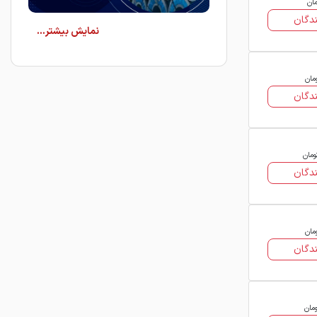
مان
دگان
در فولاد24 می‌توانید قیمت روز ورق
گالوانیزه فولاد مبارکه را از فروشندگان
مختلف مشاهده کرده و شرایط عرضه آن‌ها
مان
دگان
را به‌صورت شفاف با یکدیگر مقایسه کنید.
مشخصات ورق گالوانیزه
فولاد مبارکه اصفهان
ومان
ورق‌های گالوانیزه فولاد مبارکه به روش
دگان
غوطه‌وری گرم تولید شده و دارای سطحی
یکنواخت، مات یا براق هستند. این ورق‌ها
از استحکام مکانیکی مناسب، جوش‌پذیری
مان
بالا و میزان ناخالصی پایین برخوردار بوده
دگان
و تحت آزمون‌های کنترل کیفیت مانند
تست‌های سختی راکول و برینل قرار
می‌گیرند.
ومان