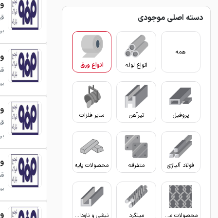
ورق 
دسته اصلی موجودی
قی
بروزر
همه
ورق 
انواع لوله
انواع ورق
قی
بروزر
ورق 
پروفیل
تیرآهن
سایر فلزات
قی
بروزر
ورق 
فولاد آلیاژی
متفرقه
محصولات پایه
قی
بروزر
ورق 
محصولات مفتولی
میلگرد
نبشی و ناودانی