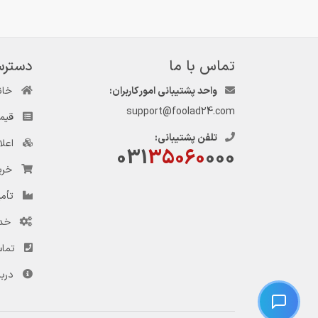
تماس با ما
دسترس
واحد پشتیبانی امور کاربران:
خان
support@foolad24.com
قیم
تلفن پشتیبانی:
اعل
031
35060
000
خری
تأمی
خد
تماس
دربا