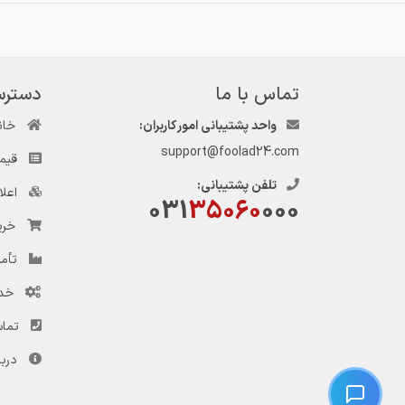
تماس با ما
دسترس
واحد پشتیبانی امور کاربران:
خان
support@foolad24.com
قیم
تلفن پشتیبانی:
اعل
031
35060
000
خری
تأمی
خد
تماس
دربا