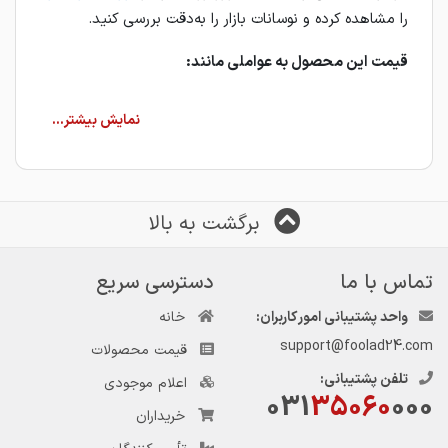
را مشاهده کرده و نوسانات بازار را به‌دقت بررسی کنید.
قیمت این محصول به عواملی مانند:
ضخامت و عرض ورق
حالت عرضه (رول یا شیت)
نوع پوشش (گالوانیزه ساده یا رنگی)
برگشت به بالا
میزان عرضه و تقاضای بازار
نرخ ارز و قیمت مواد اولیه
تماس با ما
دسترسی سریع
واحد پشتیبانی امور کاربران:
خانه
وابسته است؛ به همین دلیل بررسی روزانه قیمت‌ها پیش از
خرید اهمیت زیادی دارد.
support@foolad24.com
قیمت محصولات
تلفن پشتیبانی:
خرید ورق گالوانیزه روی اندود کاوه
اعلام موجودی
031
35060
000
خریداران
اگر قصد خرید ورق گالوانیزه روی اندود کاوه را دارید، فولاد ۲۴