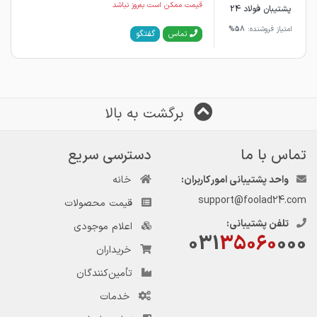
قیمت ممکن است به‌روز نباشد
پشتیبان فولاد 24
امتیاز فروشنده:
58%
گفتگو
تماس
برگشت به بالا
تماس با ما
دسترسی سریع
واحد پشتیبانی امور کاربران:
خانه
support@foolad24.com
قیمت محصولات
تلفن پشتیبانی:
اعلام موجودی
031
35060
000
خریداران
تأمین‌کنندگان
خدمات