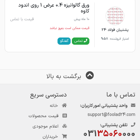
ورق گالوانیزه 0.4 عرض 1 روی اندود
کاوه
قیمت با تماس
10 ماه پیش
قیمت ممکن است به‌روز نباشد
پشتیبان فولاد 24
امتیاز فروشنده:
58%
گفتگو
تماس
برگشت به بالا
تماس با ما
دسترسی سریع
واحد پشتیبانی امور کاربران:
خانه
support@foolad24.com
قیمت محصولات
تلفن پشتیبانی:
اعلام موجودی
031
35060
000
خریداران