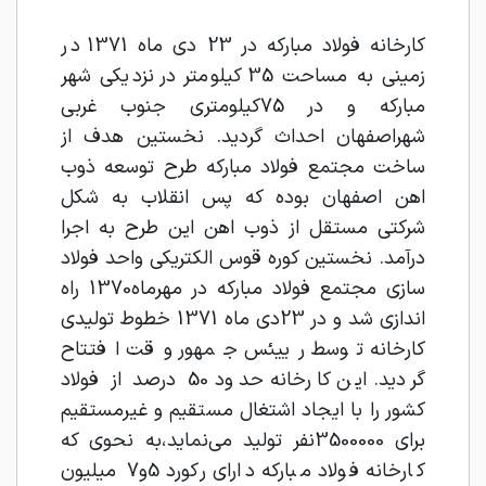
کارخانه فولاد مبارکه در 23 دی ماه 1371 در
زمینی به مساحت 35 کیلومتر در نزدیکی شهر
مبارکه و در 75کیلومتری جنوب غربی
شهراصفهان احداث گردید. نخستین هدف از
ساخت مجتمع فولاد مبارکه طرح توسعه ذوب
اهن اصفهان بوده که پس انقلاب به شکل
شرکتی مستقل از ذوب اهن این طرح به اجرا
درآمد. نخستین کوره قوس الکتریکی واحد فولاد
سازی مجتمع فولاد مبارکه در مهرماه1370 راه
اندازی شد و در 23دی ماه 1371 خطوط تولیدی
کارخانه توسط رییئس جمهور وقت افتتاح
گردید. این کارخانه حدود 50 درصد از فولاد
کشور را با ایجاد اشتغال مستقیم و غیرمستقیم
برای 3500000نفر تولید می‌نماید،به نحوی که
کارخانه فولاد مبارکه دارای رکورد 5و7 میلیون