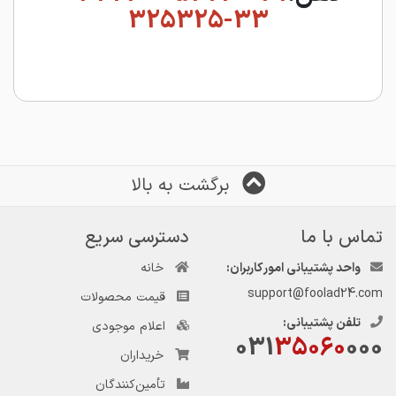
33-325325
برگشت به بالا
تماس با ما
دسترسی سریع
واحد پشتیبانی امور کاربران:
خانه
support@foolad24.com
قیمت محصولات
تلفن پشتیبانی:
اعلام موجودی
031
35060
000
خریداران
تأمین‌کنندگان