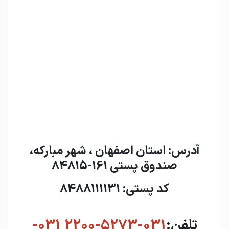
آدرس: استان اصفهان ، شهر مباركه،
صندوق پستي 161-84815
كد پستي: 8488111131
تلفن:
031-5273-2200
031-