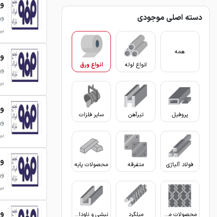
ورق 
دسته اصلی موجودی
ور
بروزر
همه
ورق 
انواع لوله
انواع ورق
ور
بروزر
ورق 
پروفیل
تیرآهن
سایر فلزات
ور
بروزر
ورق 
فولاد آلیاژی
متفرقه
محصولات پایه
ور
بروزر
ورق 
محصولات مفتولی
میلگرد
نبشی و ناودانی