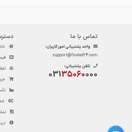
تماس با ما
دسترس
واحد پشتیبانی امور کاربران:
خان
support@foolad24.com
قیم
تلفن پشتیبانی:
اعل
031
35060
000
خری
تأمی
خد
تماس
دربا