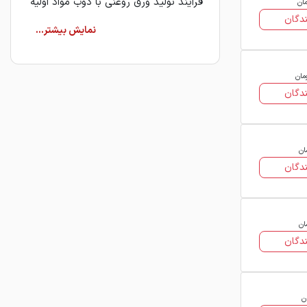
فرآیند تولید ورق روغنی با ذوب مواد اولیه
مان
دگان
باکیفیت آغاز شده و پس از نورد گرم، نورد
سرد، اسیدشویی، روغن‌کاری و عملیات
بازپخت، ورقی با ضخامت یکنواخت و
سطحی صیقلی به‌دست می‌آید. روغن‌کاری
مان
دگان
سطح ورق نیز نقش مهمی در جلوگیری از
زنگ‌زدگی و افزایش ماندگاری محصول
دارد.
ان
ورق روغنی فولاد مبارکه به‌دلیل
دگان
شکل‌پذیری بالا، استحکام مناسب و ظاهر
مطلوب، در صنایع متعددی مورد استفاده
قرار می‌گیرد. از جمله کاربردهای اصلی آن
ان
می‌توان به صنعت خودروسازی (بدنه و
دگان
قطعات داخلی خودرو)، صنعت ساختمان،
تولید لوازم خانگی مانند یخچال و ماشین
ظرفشویی، ساخت ماشین‌آلات صنعتی،
ن