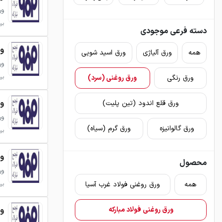
ور
بروزر
دسته فرعی موجودی
ورق 
همه
ورق آلیاژی
ورق اسید شویی
ور
ورق رنگی
ورق روغنی (سرد)
بروزر
ورق 
ورق قلع اندود (تین پلیت)
ور
ورق گالوانیزه
ورق گرم (سیاه)
بروزر
ورق 
محصول
ور
همه
ورق روغنی فولاد غرب آسیا
بروزر
ورق 
ورق روغنی فولاد مبارکه