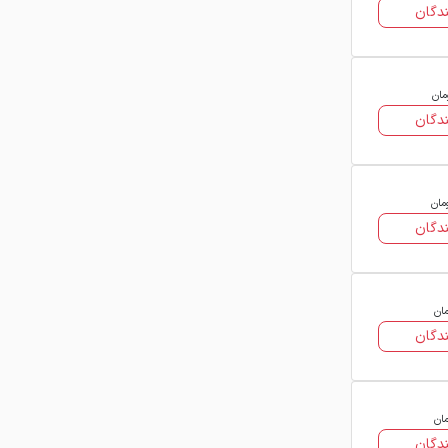
مخازن ذخیره‌سازی و سیستم‌های لوله‌کشی
دگان
اشاره کرد. افزایش تقاضای این محصول
در صنایع مختلف، باعث شده خرید ورق
روغنی به یکی از اولویت‌های مهم
مان
تولیدکنندگان و فعالان بازار فولاد تبدیل
دگان
شود.
مان
دگان
مان
دگان
مان
دگان