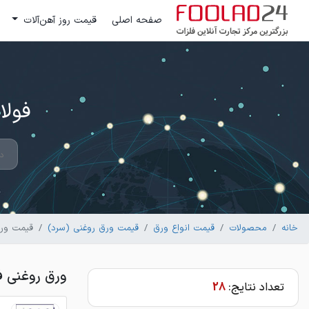
صفحه اصلی
قیمت روز آهن‌آلات
فولاد 24 ؛ بزرگترین مرکز تج
خانه
محصولات
قیمت انواع ورق
قیمت ورق روغنی (سرد)
قیمت ورق
ورق روغنی ف
تعداد نتایج:
28