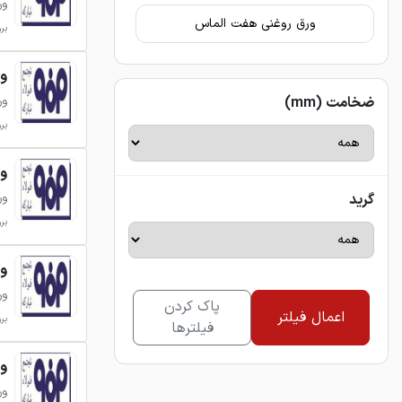
ور
ورق روغنی هفت الماس
بروزر
ورق 
ور
ضخامت (mm)
بروزر
ورق 
ور
گرید
بروزر
ورق 
ور
پاک کردن
اعمال فیلتر
بروزر
فیلترها
ورق 
ور