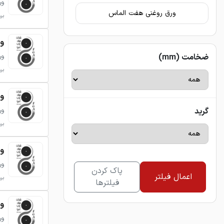
ور
ورق روغنی هفت الماس
بروزر
ورق 
ور
ضخامت (mm)
بروزر
ورق 
ور
گرید
بروزر
ورق 
ور
پاک کردن
اعمال فیلتر
بروزر
فیلترها
ورق 
ور