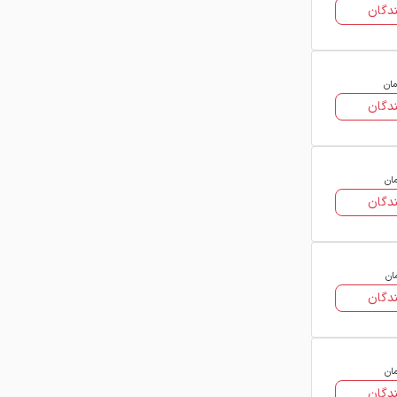
دگان
قيمت ورق روغني فولاد غرب آسيا به
عواملي مانند ضخامت، عرض، گريد،
شرايط بازار و نوسانات قيمت آهن آلات
مان
بستگي دارد. به دليل نوسانات روزانه بازار
دگان
فولاد، اطلاع از قيمت لحظه اي اين
محصول پيش از خريد اهميت زيادي دارد.
فولاد 24
به عنوان مرجع تخصصي اطلاع
مان
دگان
رساني قيمت آهن آلات، قيمت روز ورق
روغني فولاد غرب آسيا را به صورت لحظه
اي و دقيق در اختيار كاربران قرار مي دهد.
با مراجعه به سايت فولاد 24 مي توانيد
ان
دگان
مشخصات فني، جدول وزني و قيمت
فروشندگان مختلف را بررسي كرده و
خريدي آگاهانه و مطمئن انجام دهيد.
مان
دگان