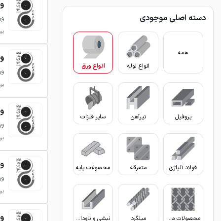
ورق 
دسته اصلی موجودی
ور
بروزر
همه
ورق 
انواع لوله
انواع ورق
ور
بروزر
ورق 
پروفیل
تیرآهن
سایر فلزات
ور
بروزر
ورق 
فولاد آلیاژی
متفرقه
محصولات پایه
ور
بروزر
ورق 
محصولات مفتولی
میلگرد
نبشی و ناودانی