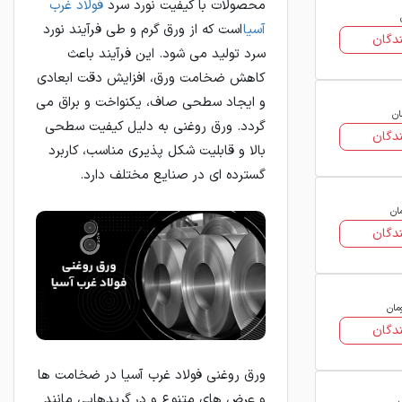
محصولات با كيفيت نورد سرد
فولاد غرب
آسیا
است كه از ورق گرم و طي فرآيند نورد
دگان
سرد توليد مي شود. اين فرآيند باعث
كاهش ضخامت ورق، افزايش دقت ابعادي
و ايجاد سطحي صاف، يكنواخت و براق مي
ان
گردد. ورق روغني به دليل كيفيت سطحي
دگان
بالا و قابليت شكل پذيري مناسب، كاربرد
گسترده اي در صنايع مختلف دارد.
ان
دگان
مان
دگان
ورق روغني فولاد غرب آسيا در ضخامت ها
و عرض هاي متنوع و در گريدهايي مانند