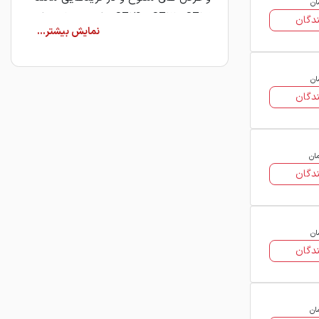
ان
ST12 ، ST13 و ST14 توليد مي شود. اين
دگان
محصول معمولا به صورت رول و در برخي
موارد به صورت شيت عرضه مي گردد و
انتخابي مناسب براي مصارف صنعتي و
ان
توليدي محسوب مي شود.
دگان
مشخصات و ويژگي هاي ورق
روغني فولاد غرب آسيا
مان
▪ سطح صاف، براق و يكنواخت
دگان
▪ دقت ابعادي بالا و ضخامت كنترل شده
▪ قابليت شكل پذيري و خمكاري عالي
▪ توليد در گريدهاي ST12 ، ST13 و ST14
ان
▪ مناسب براي صنايع خودروسازي، لوازم
دگان
خانگي و قطعه سازي
قيمت روز ورق روغني فولاد
غرب آسيا
ان