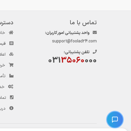
تماس با ما
دسترس
واحد پشتیبانی امور کاربران:
خان
support@foolad24.com
قیم
تلفن پشتیبانی:
اعل
031
35060
000
خری
تأمی
خد
تماس
دربا