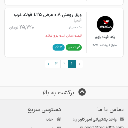
ورق روغنی 0.8 عرض 1.25 فولاد غرب
آسیا
25,720
تومان
10 ماه پیش
قیمت ممکن است به‌روز نباشد
یکتا فولاد رازق
امتیاز فروشنده:
71%
گفتگو
تماس
›
3
2
1
‹
برگشت به بالا
تماس با ما
دسترسی سریع
واحد پشتیبانی امور کاربران:
خانه
support@foolad24.com