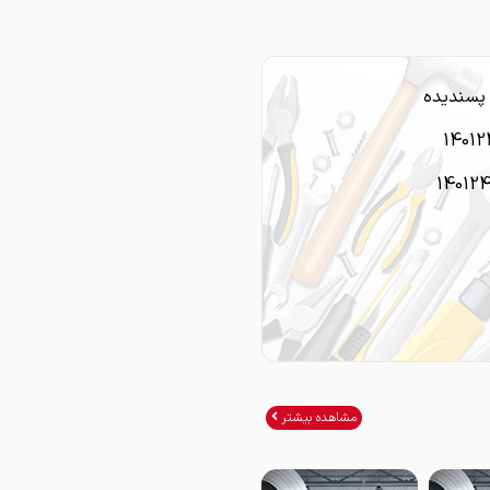
پسندیده
14012
14012
مشاهده بیشتر