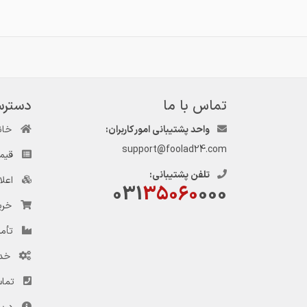
تماس با ما
دسترس
واحد پشتیبانی امور کاربران:
خان
WBEBJo2V4Lbs
support@foolad24.com
قیم
تلفن پشتیبانی:
اعل
031
35060
000
خری
تأمی
خد
تماس