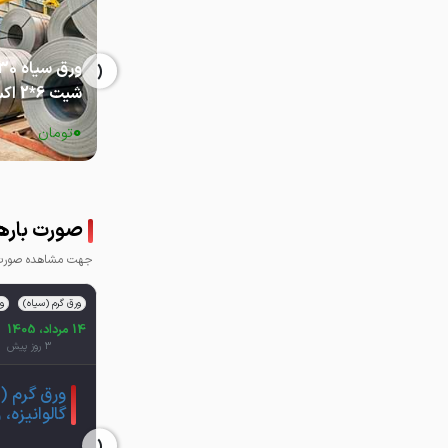
‹
ورق سیاه 0
شیت 6*2 اکسین
0
تومان
صورت بارهای
جهت مشاهده صورت ب
ورق گرم (سیاه)
ور
14 مرداد، 1405
3 روز پیش
ورق گرم (
گالوانیزه،
‹