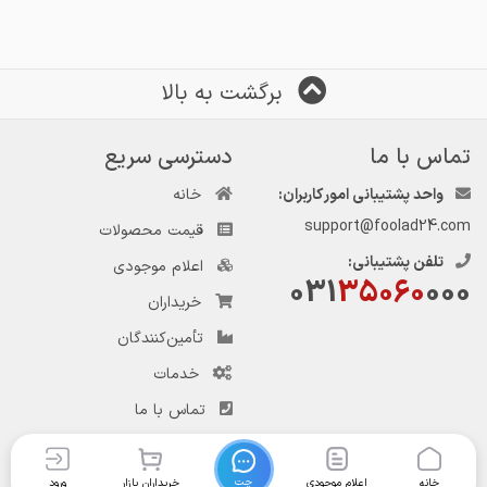
برگشت به بالا
تماس با ما
دسترسی سریع
واحد پشتیبانی امور کاربران:
خانه
support@foolad24.com
قیمت محصولات
تلفن پشتیبانی:
اعلام موجودی
031
35060
000
خریداران
تأمین‌کنندگان
خدمات
تماس با ما
چت
خانه
اعلام موجودی
خریداران بازار
ورود