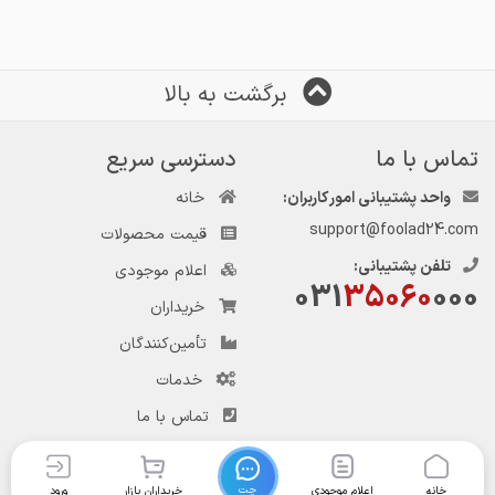
برگشت به بالا
تماس با ما
دسترسی سریع
واحد پشتیبانی امور کاربران:
خانه
support@foolad24.com
قیمت محصولات
تلفن پشتیبانی:
اعلام موجودی
031
35060
000
خریداران
تأمین‌کنندگان
خدمات
تماس با ما
چت
خانه
اعلام موجودی
خریداران بازار
ورود