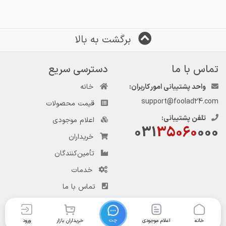
برگشت به بالا
تماس با ما
دسترسی سریع
واحد پشتیبانی امور کاربران:
خانه
support@foolad24.com
قیمت محصولات
تلفن پشتیبانی:
اعلام موجودی
031
35060
000
خریداران
تأمین‌کنندگان
خدمات
تماس با ما
چت
خانه
اعلام موجودی
خریداران بازار
ورود