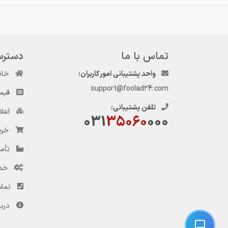
تماس با ما
دسترس
واحد پشتیبانی امور کاربران:
خان
support@foolad24.com
قیم
تلفن پشتیبانی:
اعل
031
35060
000
خری
تأمی
خد
تماس
دربا