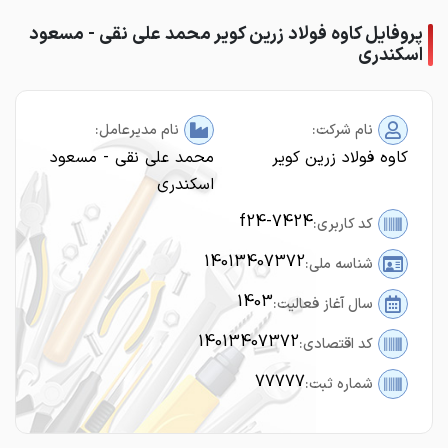
پروفایل کاوه فولاد زرین کویر محمد علی نقی - مسعود
اسکندری
نام شرکت:
نام مدیرعامل:
کاوه فولاد زرین کویر
محمد علی نقی - مسعود
اسکندری
f24-7424
کد کاربری:
14013407372
شناسه ملی:
1403
سال آغاز فعالیت:
14013407372
کد اقتصادی:
77777
شماره ثبت: