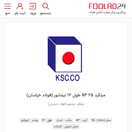
جستجو
ورود
ثبت نام
منو
میلگرد 25 A3 طول 12 نیشابور (فولاد خراسان)
میلگرد نیشابور (فولاد خراسان)
سایز (mm) : 25
گرید : A3
حالت : آجدار
طول : 12
واحد : کیلوگرم
محل تحویل : کارخانه