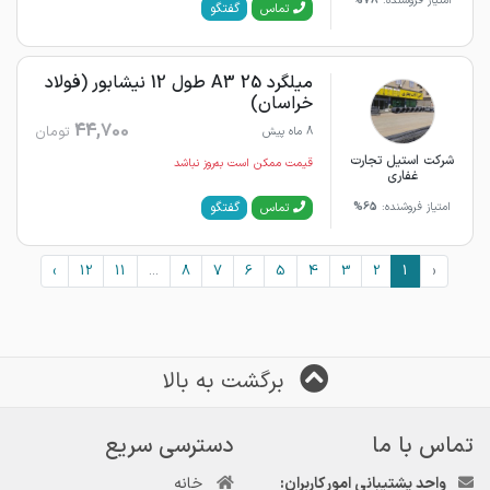
امتیاز فروشنده:
78%
گفتگو
تماس
میلگرد 25 A3 طول 12 نیشابور (فولاد
خراسان)
44,700
تومان
8 ماه پیش
شرکت استیل تجارت
قیمت ممکن است به‌روز نباشد
غفاری
گفتگو
تماس
امتیاز فروشنده:
65%
›
12
11
...
8
7
6
5
4
3
2
1
‹
برگشت به بالا
تماس با ما
دسترسی سریع
واحد پشتیبانی امور کاربران:
خانه