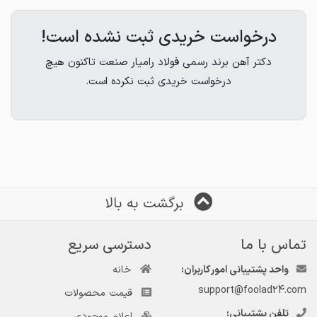
درخواست خریدی ثبت نشده است!
https://t.me/doctorahan_ramyar
https://t.me/doctorahan_ramyar
دکتر آهن برند رسمی فولاد رامیار صنعت تاکنون هیچ
درخواست خریدی ثبت نکرده است.
برگشت به بالا
تماس با ما
دسترسی سریع
واحد پشتیبانی امور کاربران:
خانه
support@foolad24.com
قیمت محصولات
تلفن پشتیبانی:
اعلام موجودی