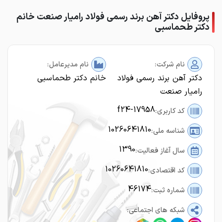
پروفایل دکتر آهن برند رسمی فولاد رامیار صنعت خانم
دکتر طحماسبی
نام شرکت:
نام مدیرعامل:
دکتر آهن برند رسمی فولاد
خانم دکتر طحماسبی
رامیار صنعت
f24-17958
کد کاربری:
10260641810
شناسه ملی:
1390
سال آغاز فعالیت:
10260641810
کد اقتصادی:
46174
شماره ثبت:
شبکه های اجتماعی: