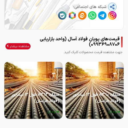
شبکه های اجتماعی:
قیمت‌های پویان فولاد آسال (واحد بازاریابی
09936908706)
مشاهده بیشتر
جهت مشاهده قیمت محصولات کلیک کنید.
میلگرد 10 A3 طول 12 نیشابور
میلگرد 12 A3 طول 12 نیشابور
(فولاد خراسان)
(فولاد خراسان)
0
0
تومان
تومان