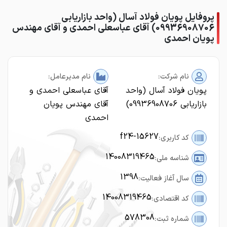
پروفایل پویان فولاد آسال (واحد بازاریابی
09936908706) آقای عباسعلی احمدی و آقای مهندس
پویان احمدی
نام شرکت:
نام مدیرعامل:
پویان فولاد آسال (واحد
آقای عباسعلی احمدی و
بازاریابی 09936908706)
آقای مهندس پویان
احمدی
f24-15627
کد کاربری:
14008319465
شناسه ملی:
1398
سال آغاز فعالیت:
14008319465
کد اقتصادی:
578308
شماره ثبت: