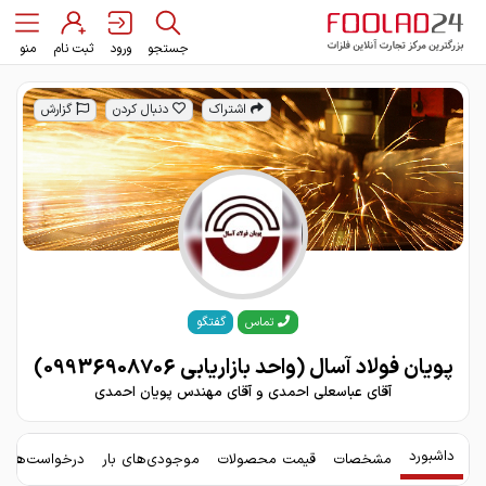
جستجو
ورود
ثبت نام
منو
اشتراک
دنبال کردن
گزارش
گفتگو
تماس
پویان فولاد آسال (واحد بازاریابی 09936908706)
آقای عباسعلی احمدی و آقای مهندس پویان احمدی
داشبورد
مشخصات
قیمت محصولات
موجودی‌های بار
درخواست‌های 