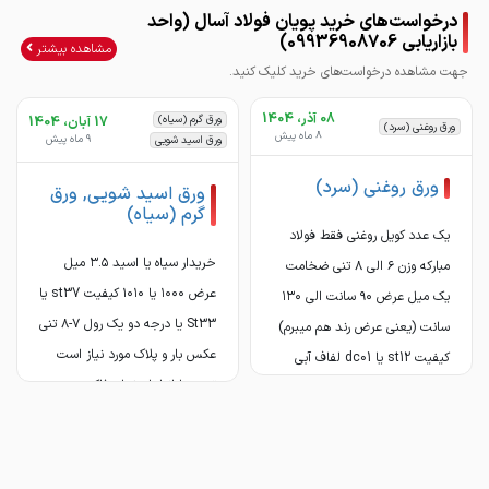
درخواست‌های خرید پویان فولاد آسال (واحد
بازاریابی 09936908706)
برای ارتباط با ما در نرم افزارهای ایرانی
برای ارتباط با ما در نرم افزارهای ایرانی
مشاهده بیشتر
جهت مشاهده درخواست‌های خرید کلیک کنید.
08 آذر، 1404
ورق گرم (سیاه)
17 آبان، 1404
ورق روغنی (سرد)
8 ماه پیش
9 ماه پیش
ورق اسید شویی
ورق روغنی (سرد)
ورق اسید شویی, ورق
@pouyanfoulad09936908707
@pouyanfoulad09936908707
گرم (سیاه)
یک عدد کویل روغنی فقط فولاد
خریدار سیاه یا اسید ۳.۵ میل
مبارکه وزن ۶ الی ۸ تنی ضخامت
عرض ۱۰۰۰ یا ۱۰۱۰ کیفیت st37 یا
یک میل عرض ۹۰ سانت الی ۱۳۰
St33 یا درجه دو یک رول ۷-۸ تنی
سانت (یعنی عرض رند هم میبرم)
عکس بار و پلاک مورد نیاز است
کیفیت st12 یا dc01 لفاف آبی
ترجیحا انبار اصفهان فاکتور رسمی
فاکتور کاملا سالم ...
شرح و فی ...
جزئیات ...
جزئیات ...