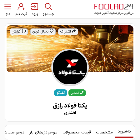
جستجو
ورود
ثبت نام
منو
اشتراک
دنبال کردن
گزارش
گفتگو
تماس
یکتا فولاد رازق
افشاری
داشبورد
مشخصات
قیمت محصولات
موجودی‌های بار
درخواست‌های 