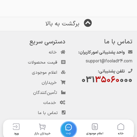
برگشت به بالا
تماس با ما
دسترسی سریع
واحد پشتیبانی امور کاربران:
خانه
support@foolad24.com
قیمت محصولات
تلفن پشتیبانی:
اعلام موجودی
031
35060
000
خریداران
تأمین‌کنندگان
خدمات
تماس با ما
چت
خانه
اعلام موجودی
خریداران بازار
ورود