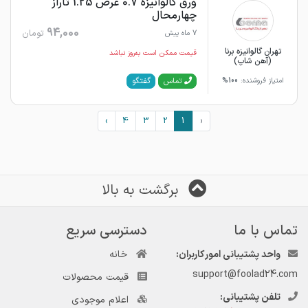
ورق گالوانیزه 0.7 عرض 1.25 تاراز
چهارمحال
94,000
تومان
7 ماه پیش
تهران گالوانیزه برنا
قیمت ممکن است به‌روز نباشد
(آهن شاپ)
گفتگو
تماس
امتیاز فروشنده:
100%
›
4
3
2
1
‹
برگشت به بالا
تماس با ما
دسترسی سریع
واحد پشتیبانی امور کاربران:
خانه
support@foolad24.com
قیمت محصولات
تلفن پشتیبانی:
اعلام موجودی