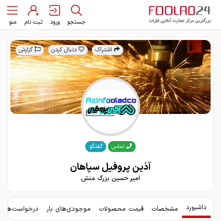
جستجو
ورود
ثبت نام
منو
اشتراک
دنبال کردن
گزارش
گفتگو
تماس
آذین پروفیل سپاهان
امیر حسین بزرگ منش
داشبورد
مشخصات
قیمت محصولات
موجودی‌های بار
درخواست‌های 