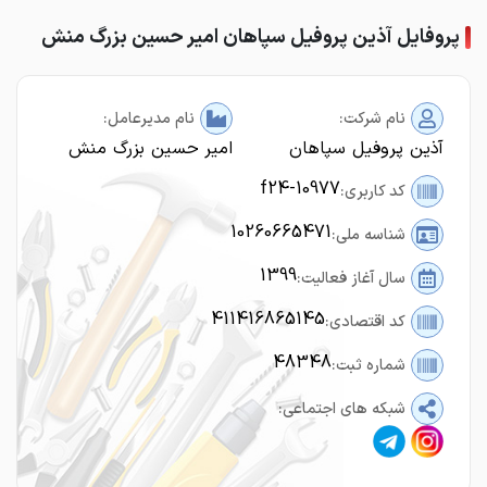
پروفایل آذین پروفیل سپاهان امیر حسین بزرگ منش
نام شرکت:
نام مدیرعامل:
آذین پروفیل سپاهان
امیر حسین بزرگ منش
f24-10977
کد کاربری:
10260665471
شناسه ملی:
1399
سال آغاز فعالیت:
411416865145
کد اقتصادی:
48348
شماره ثبت:
شبکه های اجتماعی: