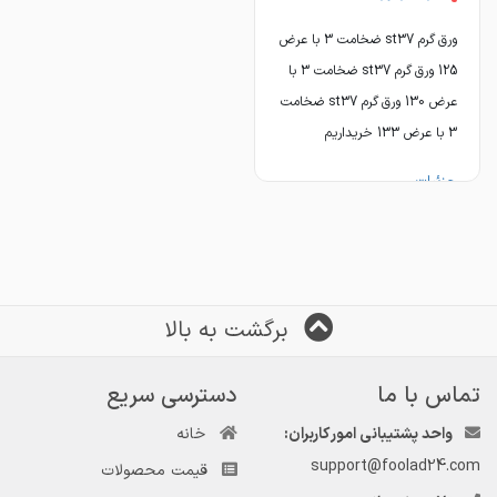
ورق گرم st37 ضخامت 3 با عرض
125 ورق گرم st37 ضخامت 3 با
عرض 130 ورق گرم st37 ضخامت
3 با عرض 133 خریداریم
جزئیات ...
برگشت به بالا
تماس با ما
دسترسی سریع
واحد پشتیبانی امور کاربران:
خانه
support@foolad24.com
قیمت محصولات