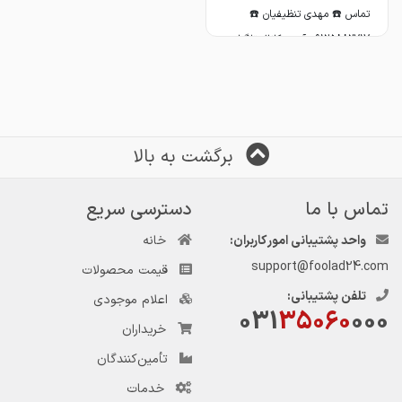
تماس ☎️ مهدی تنظیفیان ☎️
09125882717 آدرس کانال تلگرام:
https://t.me/ba ...
جزئیات ...
برگشت به بالا
تماس با ما
دسترسی سریع
واحد پشتیبانی امور کاربران:
خانه
support@foolad24.com
قیمت محصولات
تلفن پشتیبانی:
اعلام موجودی
031
35060
000
خریداران
تأمین‌کنندگان
خدمات