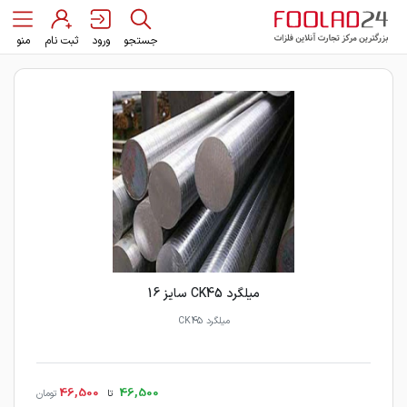
جستجو
ورود
ثبت نام
منو
میلگرد CK45 سایز 16
میلگرد CK45
46,500
46,500
تا
تومان