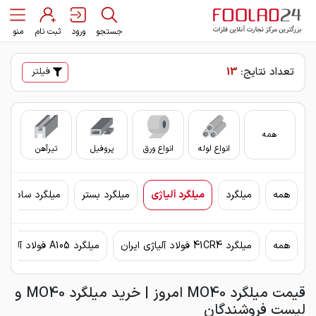
جستجو
ورود
ثبت نام
منو
تعداد نتایج:
13
فیلتر
همه
انواع لوله
انواع ورق
پروفیل
تیرآهن
سای
همه
میلگرد
میلگرد آلیاژی
میلگرد بستر
میلگرد ساده
همه
میلگرد 41CR4 فولاد آلیاژی ایران
میلگرد A105 فولاد آلیاژی ایران
قیمت میلگرد MO40 امروز | خرید میلگرد MO40 و
لیست فروشندگان