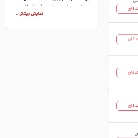
مان
صنعتی، عمرانی، ساخت سازه‌های فلزی و
دگان
تجهیزات مختلف کاربرد فراوان دارد. در
فولاد ۲۴ شما می‌توانید قیمت ناودانی
شکفته را در تمامی سایزها مشاهده،
دگان
مقایسه و عرضه‌کنندگان معتبر را برای
خرید انتخاب کنید.ما شما را به بهترین
فروشندگان بازار متصل می‌کنیم تا خریدی
مطمئن، امن و اقتصادی داشته باشید.
دگان
قیمت ناودانی شکفته امروز
بازار آهن همواره نوسانات زیادی دارد و
قیمت ناودانی شکفته نیز مانند سایر
مقاطع فولادی تحت تأثیر همین تغییرات
دگان
قرار می‌گیرد. به همین دلیل رصد لحظه‌ای
قیمت این محصول اهمیت زیادی برای
خریداران دارد؛ به‌خصوص برای پروژه‌هایی
ان