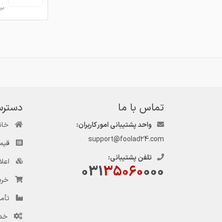
بروزر
تماس با ما
دسترس
واحد پشتیبانی امور کاربران:
خان
support@foolad24.com
قیم
تلفن پشتیبانی:
اعل
031
35060
000
خری
تأمی
خد