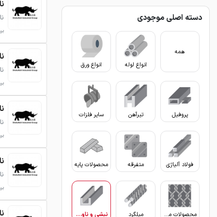
ناودا
دسته اصلی موجودی
نا
بروزر
همه
ناودا
انواع لوله
انواع ورق
نا
بروزر
ناودا
پروفیل
تیرآهن
سایر فلزات
نا
بروزر
ناودا
فولاد آلیاژی
متفرقه
محصولات پایه
نا
بروزر
ناودا
محصولات مفتولی
میلگرد
نبشی و ناودانی