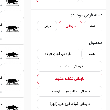
نا
بروزر
دسته فرعی موجودی
ناودا
همه
ناودانی
نبشی
نا
بروزر
محصول
ناودا
همه
ناودانی آریان فولاد
نا
بروزر
ناودانی دهشیر یزد
ناودا
ناودانی شکفته مشهد
نا
ناودانی صنایع فولاد کوهپایه
بروزر
ناودا
ناودانی فولاد البرز غرب(ابهر)