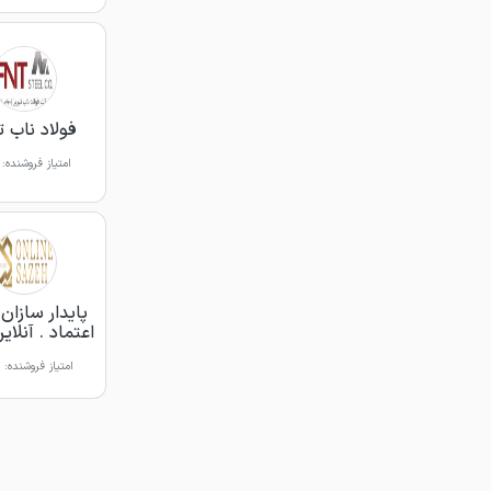
فولاد ناب ت
امتیاز فروشنده:
پایدار سازا
اعتماد . آنلای
امتیاز فروشنده: