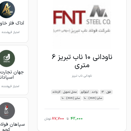
آداک فلز خاور
امتیاز فروشنده:
ناودانی 10 ناب تبریز 6
متری
جهان تجارت 
ناودانی ناب تبریز
اسپادانا
امتیاز فروشنده:
طول : 12
واحد : کیلوگرم
محل تحویل : کارخانه
سایز (mm) : 10
سایز (mm) : 10
87,700
42,000
تا
تومان
سپاهان فولاد
کچو