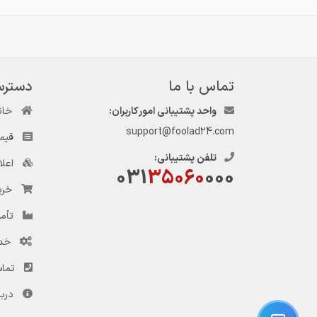
تماس با ما
دسترس
واحد پشتیبانی امور کاربران:
خان
support@foolad24.com
قیم
تلفن پشتیبانی:
اعل
031
35060
000
خری
تأمی
خد
تماس
دربا