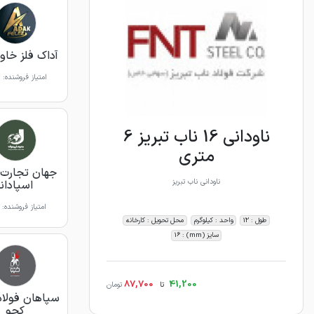
آداک فلز خاور
امتیاز فروشنده:
ناودانی 16 ناب تبریز 6
متری
جهان تجارت 
ناودانی ناب تبریز
اسپادانا
امتیاز فروشنده:
طول : 12
واحد : کیلوگرم
محل تحویل : کارخانه
سایز (mm) : 16
87,700
41,200
تا
تومان
سپاهان فولاد
کچو