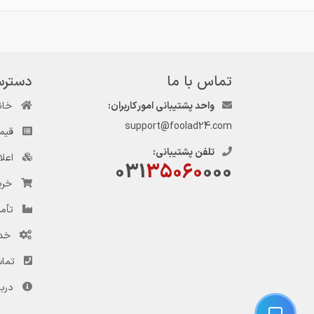
تماس با ما
دسترس
واحد پشتیبانی امور کاربران:
خان
support@foolad24.com
قیم
تلفن پشتیبانی:
اعل
031
35060
000
خری
تأمی
خد
تماس
دربا