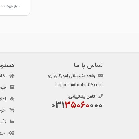
امتیاز فروشنده:
تماس با ما
دسترس
واحد پشتیبانی امور کاربران:
خان
support@foolad24.com
قیم
تلفن پشتیبانی:
اعل
031
35060
000
خری
تأمی
خد