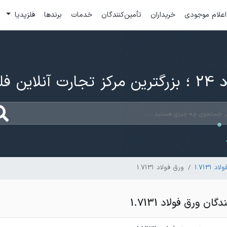
اعلام موجودی
خریداران
تأمین‌کنندگان
خدمات
برندها
فلزپدیا
ارت آنلاین فلزات
 1.7131
ورق فولاد 1.7131
ن ورق فولاد 1.7131