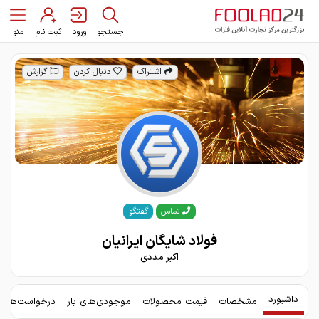
جستجو
ورود
ثبت نام
منو
اشتراک
دنبال کردن
گزارش
گفتگو
تماس
فولاد شایگان ایرانیان
اکبر مددی
داشبورد
مشخصات
قیمت محصولات
موجودی‌های بار
درخواست‌های 