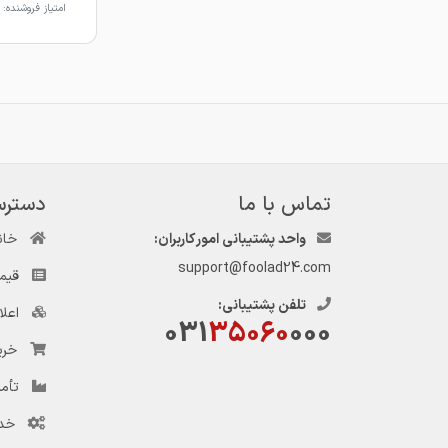
امتیاز فروشنده:
تماس با ما
دسترس
واحد پشتیبانی امور کاربران:
خان
support@foolad24.com
قیم
تلفن پشتیبانی:
اعل
031
35060
000
خری
تأمی
خد