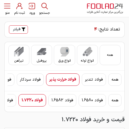
جستجو
ورود
ثبت نام
منو
تعداد نتایج:
4
فیلتر
همه
انواع لوله
انواع ورق
پروفیل
تیرآهن
سای
همه
فولاد تندبر
فولاد حرارت پذیر
فولاد سردکار
فولاد س
همه
فولاد 1.6580
فولاد 1.6582
فولاد 1.7220
فولاد ck45 (1.1191)
قیمت و خرید فولاد 1.7220