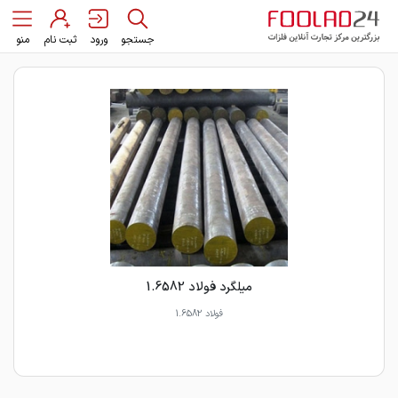
جستجو
ورود
ثبت نام
منو
میلگرد فولاد 1.6582
فولاد 1.6582