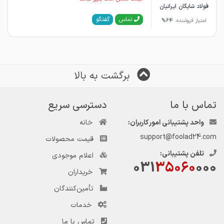
فولاد شایگان ایرانیان
گفتگو
تماس
امتیاز فروشنده:
64%
برگشت به بالا
تماس با ما
دسترسی سریع
واحد پشتیبانی امور کاربران:
خانه
support@foolad24.com
قیمت محصولات
تلفن پشتیبانی:
اعلام موجودی
031
35060
000
خریداران
تأمین‌کنندگان
خدمات
تماس با ما