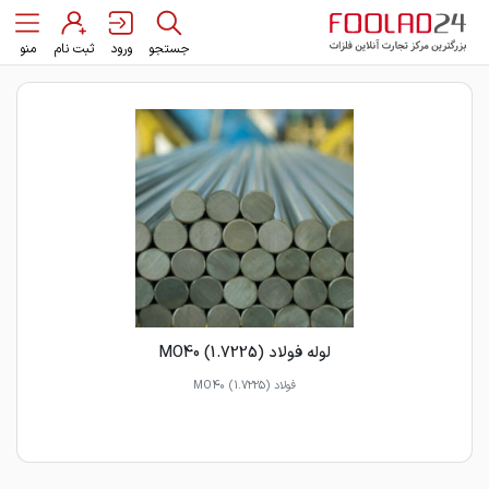
جستجو
ورود
ثبت نام
منو
لوله فولاد MO40 (1.7225)
فولاد MO40 (1.7225)