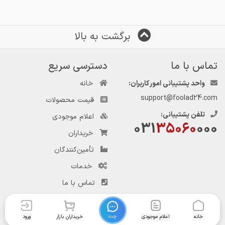
برگشت به بالا
تماس با ما
دسترسی سریع
واحد پشتیبانی امور کاربران:
خانه
support@foolad24.com
قیمت محصولات
تلفن پشتیبانی:
اعلام موجودی
031
35060
000
خریداران
تأمین‌کنندگان
خدمات
تماس با ما
چت
خانه
اعلام موجودی
خریداران بازار
ورود