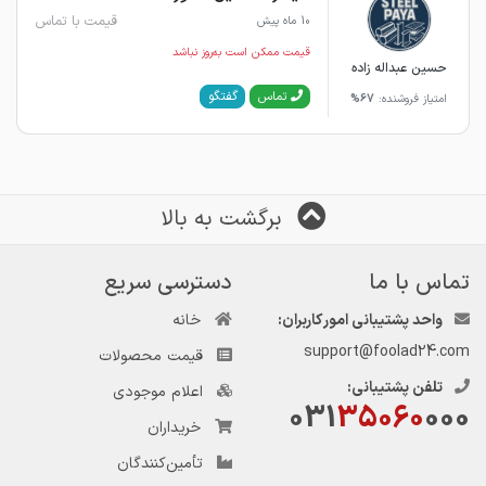
قیمت با تماس
10 ماه پیش
قیمت ممکن است به‌روز نباشد
حسین عبداله زاده
گفتگو
تماس
امتیاز فروشنده:
67%
برگشت به بالا
تماس با ما
دسترسی سریع
واحد پشتیبانی امور کاربران:
خانه
support@foolad24.com
قیمت محصولات
تلفن پشتیبانی:
اعلام موجودی
031
35060
000
خریداران
تأمین‌کنندگان